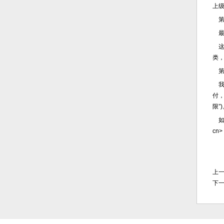
上
第
最好
这
类
第
我
付
限”
如果
cn>
上
下