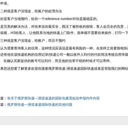
级申请。
二种就是客户没现金，给账户的处理办法
是客户当地预约，给你一个reference number对你是最稳妥的。
是完美的解决办法，对你来说你最安全，既没了被拒收的烦恼，客人会完全的负责，
，箱规，HS给客人，让他联系当地的快递上门取件。面单都不需要你来操作，打印一
三种就是客户没现金，给账户，而且不预约
认为需要查询客人的信用，这种情况应该说是最有风险的一种。在发样之前要致电快
，还有他在该快递机构的信用记录(快递公司一般以收件人到付的付款情况考核信用等级
)。 在确认买家提供的账号可以到付，而且他的信誉不错的时候才可以寄样。
您还想要了解更多欢迎你搜索俄罗斯快递-洲道速递国际快递或者是登陆我们的网站www.zd-express
一篇：
有关于俄罗斯快递—洲道速递的国际包裹需如实申报内件内容
一篇：
俄罗斯快递—洲道速递国际快递的其他问题