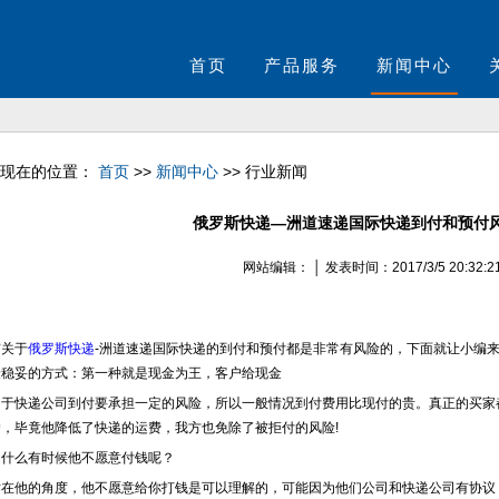
首页
产品服务
新闻中心
现在的位置：
首页
>>
新闻中心
>> 行业新闻
俄罗斯快递—洲道速递国际快递到付和预付
网站编辑： │ 发表时间：2017/3/5 20:32:2
关于
俄罗斯快递
-洲道速递国际快递的到付和预付都是非常有风险的，下面就让小编来
最稳妥的方式：第一种就是现金为王，客户给现金
于快递公司到付要承担一定的风险，所以一般情况到付费用比现付的贵。真正的买家
户，毕竟他降低了快递的运费，我方也免除了被拒付的风险!
什么有时候他不愿意付钱呢？
在他的角度，他不愿意给你打钱是可以理解的，可能因为他们公司和快递公司有协议