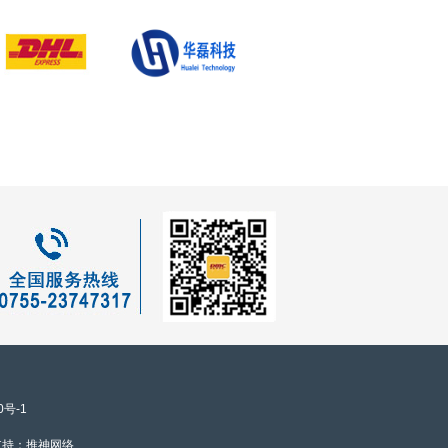
0号-1
支持：
推神网络