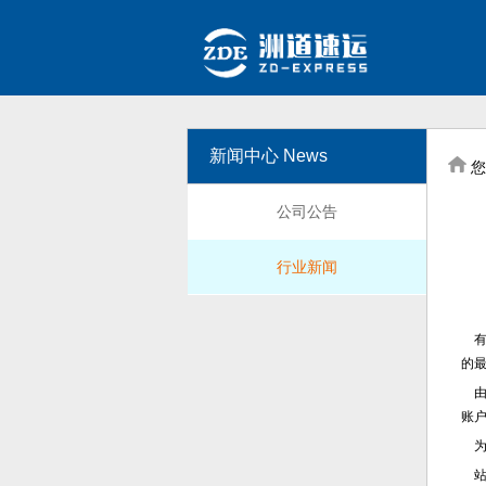
新闻中心 News
您
公司公告
行业新闻
有
的
由
账
为
站